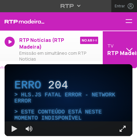
Entrar
RTP Notícias (RTP
NO AR
TV
Madeira)
RTP Madei
Emissão em simultâneo com RTP
Notícias
ERRO
204
HLS.JS FATAL ERROR - NETWORK
ERROR
ESTE CONTEÚDO ESTÁ NESTE
MOMENTO INDISPONÍVEL