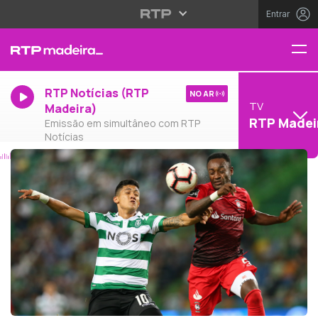
Entrar
RTP Notícias (RTP
NO AR
TV
Madeira)
RTP Madei
Emissão em simultâneo com RTP
Notícias