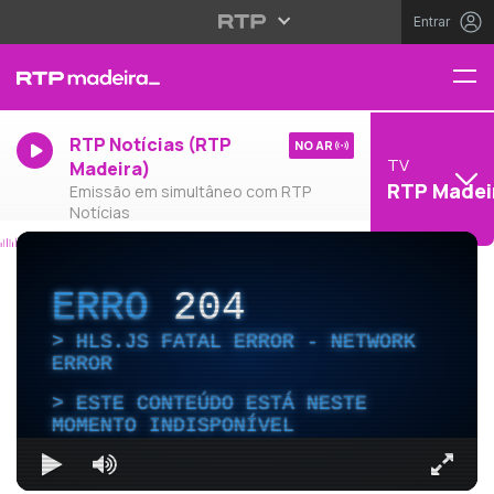
Entrar
RTP Notícias (RTP
NO AR
TV
Madeira)
RTP Madei
Emissão em simultâneo com RTP
Notícias
ERRO
204
HLS.JS FATAL ERROR - NETWORK
ERROR
ESTE CONTEÚDO ESTÁ NESTE
MOMENTO INDISPONÍVEL