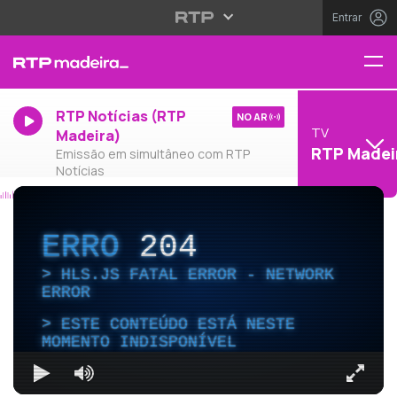
Entrar
RTP Notícias (RTP
NO AR
TV
Madeira)
RTP Madei
Emissão em simultâneo com RTP
Notícias
ERRO
204
HLS.JS FATAL ERROR - NETWORK
ERROR
ESTE CONTEÚDO ESTÁ NESTE
MOMENTO INDISPONÍVEL