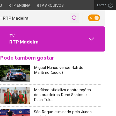
G
RTP ENSINA
RTP ARQUIVOS
Entrar
+ RTP Madeira
TV
RTP Madeira
Pode também gostar
Miguel Nunes vence Rali do
Marítimo (áudio)
Marítimo oficializa contratações
dos brasileiros René Santos e
Ruan Teles
São Roque eliminado pelo Juncal