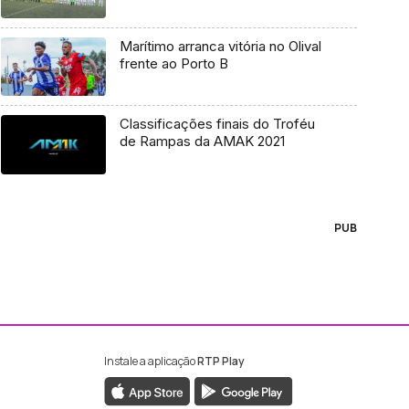
Marítimo arranca vitória no Olival
frente ao Porto B
Classificações finais do Troféu
de Rampas da AMAK 2021
PUB
Instale a aplicação
RTP Play
ebook da RTP Madeira
nstagram da RTP Madeira