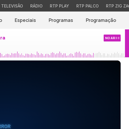
TELEVISÃO
RÁDIO
RTP PLAY
RTP PALCO
RTP ZIG ZA
o
Especiais
Programas
Programação
ira
NO AR
RROR