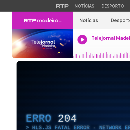
NOTÍCIAS
DESPORTO
Notícias
Desport
Telejornal Made
ERRO
204
HLS.JS FATAL ERROR - NETWORK E