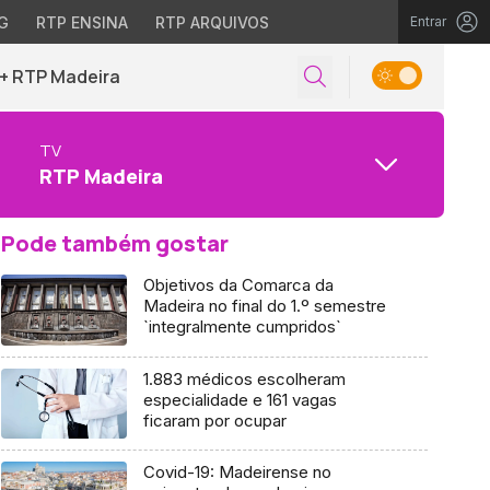
G
RTP ENSINA
RTP ARQUIVOS
Entrar
+ RTP Madeira
TV
RTP Madeira
Pode também gostar
Objetivos da Comarca da
Madeira no final do 1.º semestre
`integralmente cumpridos`
1.883 médicos escolheram
especialidade e 161 vagas
ficaram por ocupar
Covid-19: Madeirense no