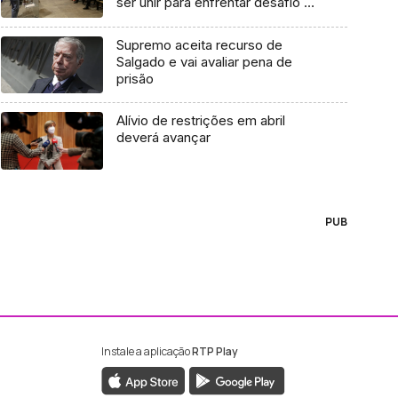
ser unir para enfrentar desafio da
habitação (áudio)
Supremo aceita recurso de
Salgado e vai avaliar pena de
prisão
Alívio de restrições em abril
deverá avançar
PUB
Instale a aplicação
RTP Play
ebook da RTP Madeira
nstagram da RTP Madeira