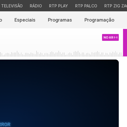
TELEVISÃO
RÁDIO
RTP PLAY
RTP PALCO
RTP ZIG ZA
o
Especiais
Programas
Programação
NO AR
RROR