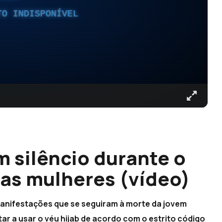
TO INDISPONÍVEL
m silêncio durante o
das mulheres (vídeo)
manifestações que se seguiram à morte da jovem
tar a usar o véu hijab de acordo com o estrito código