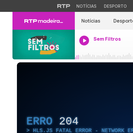
NOTÍCIAS
DESPORTO
Notícias
Desport
Sem Filtros
ERRO
204
HLS.JS FATAL ERROR - NETWORK E