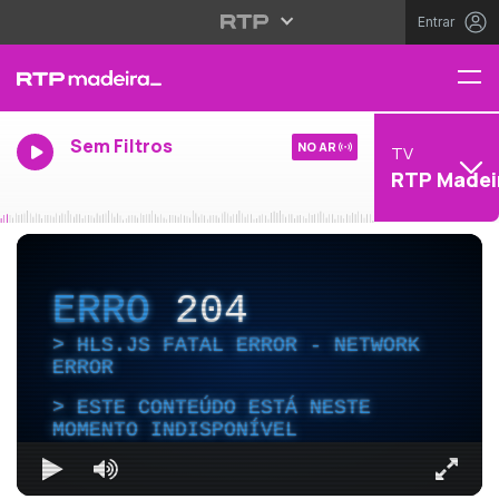
Entrar
Sem Filtros
NO AR
TV
RTP Madei
ERRO
204
HLS.JS FATAL ERROR - NETWORK
ERROR
ESTE CONTEÚDO ESTÁ NESTE
MOMENTO INDISPONÍVEL