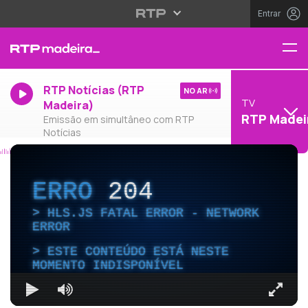
Entrar
RTP Notícias (RTP
NO AR
TV
Madeira)
RTP Madei
Emissão em simultâneo com RTP
Notícias
ERRO
204
HLS.JS FATAL ERROR - NETWORK
ERROR
ESTE CONTEÚDO ESTÁ NESTE
MOMENTO INDISPONÍVEL