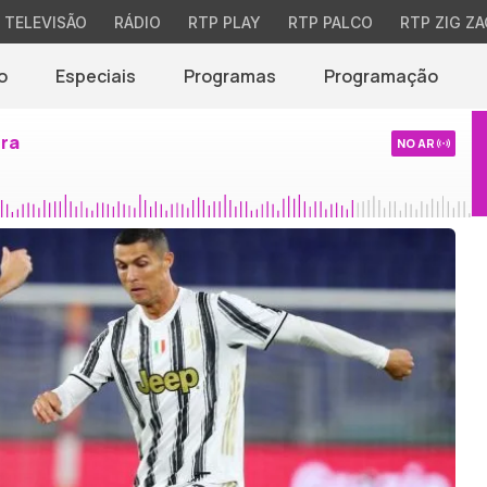
TELEVISÃO
RÁDIO
RTP PLAY
RTP PALCO
RTP ZIG ZA
o
Especiais
Programas
Programação
ira
NO AR