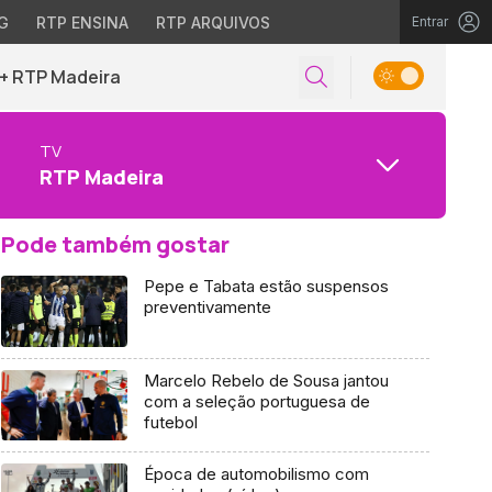
G
RTP ENSINA
RTP ARQUIVOS
Entrar
+ RTP Madeira
TV
RTP Madeira
Pode também gostar
Pepe e Tabata estão suspensos
preventivamente
Marcelo Rebelo de Sousa jantou
com a seleção portuguesa de
futebol
Época de automobilismo com