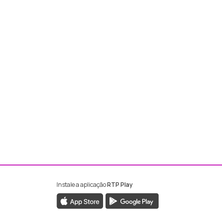
Instale a aplicação
RTP Play
ebook da RTP Madeira
nstagram da RTP Madeira