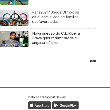
Paris2024: Jogos Olímpicos
dificultam a vida de famílias
desfavorecidas
Nova direção do C.D.Ribeira
Brava quer reduzir dívida e
angariar sócios
PUB
Instale a aplicação
RTP Play
ebook da RTP Madeira
nstagram da RTP Madeira