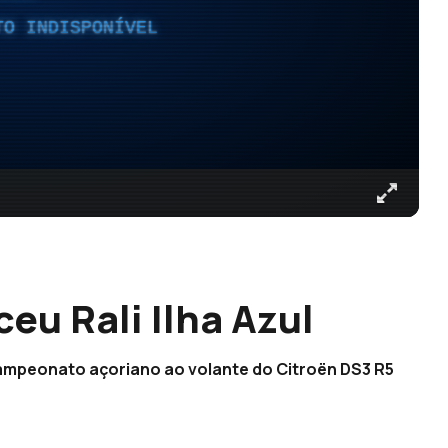
TO INDISPONÍVEL
eu Rali Ilha Azul
ampeonato açoriano ao volante do Citroën DS3 R5