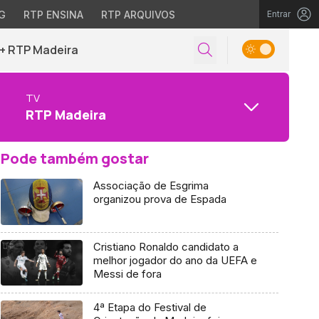
G
RTP ENSINA
RTP ARQUIVOS
Entrar
+ RTP Madeira
TV
RTP Madeira
Pode também gostar
Associação de Esgrima
organizou prova de Espada
Cristiano Ronaldo candidato a
melhor jogador do ano da UEFA e
Messi de fora
4ª Etapa do Festival de