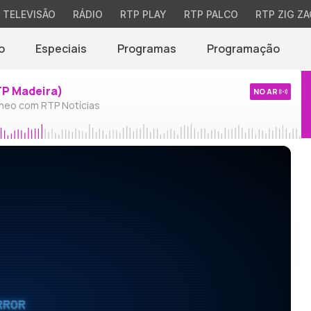
TELEVISÃO
RÁDIO
RTP PLAY
RTP PALCO
RTP ZIG ZA
o
Especiais
Programas
Programação
TP Madeira)
NO AR
neo com RTP Notícias
RROR