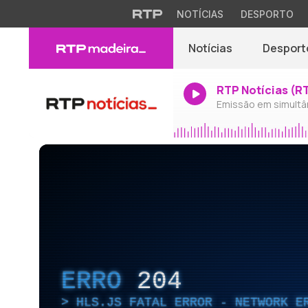
NOTÍCIAS
DESPORTO
Notícias
Desport
RTP Notícias (R
Emissão em simultâ
ERRO
204
HLS.JS FATAL ERROR - NETWORK E