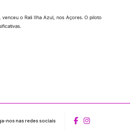
venceu o Rali Ilha Azul, nos Açores. O piloto
ficativas.
Aceder ao Fac
Aceder ao I
ga-nos nas redes sociais