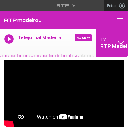
Entrar
Telejornal Madeira
NO AR
TV
RTP Madei