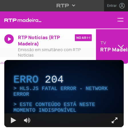
Entrar
RTP Notícias (RTP
NO AR
TV
Madeira)
RTP Madei
Emissão em simultâneo com RTP
Notícias
ERRO
204
HLS.JS FATAL ERROR - NETWORK
ERROR
ESTE CONTEÚDO ESTÁ NESTE
MOMENTO INDISPONÍVEL