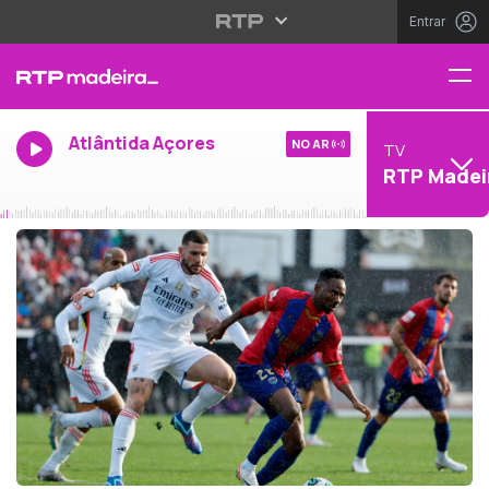
Entrar
Atlântida Açores
NO AR
TV
RTP Madei