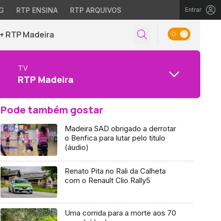
G
RTP ENSINA
RTP ARQUIVOS
Entrar
+ RTP Madeira
TV
RTP Madeira
Pode também gostar
Madeira SAD obrigado a derrotar
o Benfica para lutar pelo titulo
(áudio)
Renato Pita no Rali da Calheta
com o Renault Clio Rally5
Uma corrida para a morte aos 70