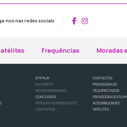
Aceder ao Fac
Aceder ao I
ga-nos nas redes sociais
atélites
Frequências
Moradas e
RTP PLAY
CONTACTOS
EM DIRETO
PROVEDORA DO
REVER PROGRAMAS
TELESPECTADOR
CONCURSOS
PROVEDORA DO OUVI
S
PERGUNTAS FREQUENTES
ACESSIBILIDADES
CONTACTOS
SATÉLITES