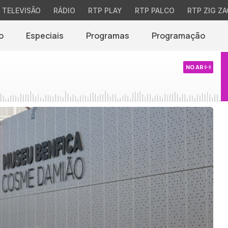
TELEVISÃO
RÁDIO
RTP PLAY
RTP PALCO
RTP ZIG ZA
o
Especiais
Programas
Programação
NO AR