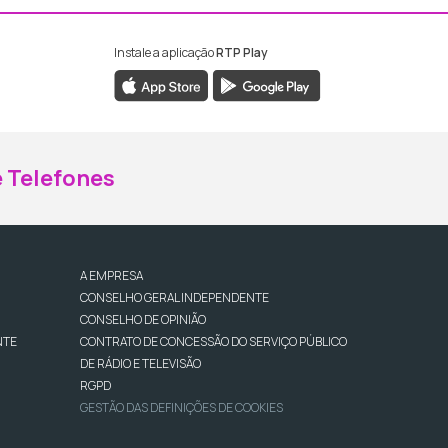
Instale a aplicação
RTP Play
ebook da RTP Madeira
nstagram da RTP Madeira
 Telefones
A EMPRESA
CONSELHO GERAL INDEPENDENTE
CONSELHO DE OPINIÃO
NTE
CONTRATO DE CONCESSÃO DO SERVIÇO PÚBLICO
DE RÁDIO E TELEVISÃO
RGPD
GESTÃO DAS DEFINIÇÕES DE COOKIES