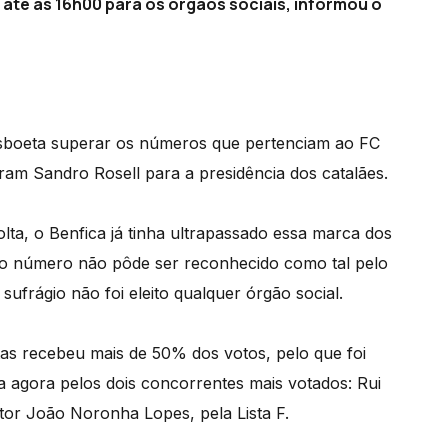
até às 16h00 para os órgãos sociais, informou o
lisboeta superar os números que pertenciam ao FC
am Sandro Rosell para a presidência dos catalães.
lta, o Benfica já tinha ultrapassado essa marca dos
s o número não pôde ser reconhecido como tal pelo
ufrágio não foi eleito qualquer órgão social.
as recebeu mais de 50% dos votos, pelo que foi
a agora pelos dois concorrentes mais votados: Rui
stor João Noronha Lopes, pela Lista F.