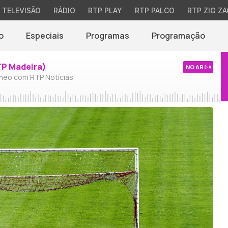
TELEVISÃO
RÁDIO
RTP PLAY
RTP PALCO
RTP ZIG ZA
o
Especiais
Programas
Programação
TP Madeira)
NO AR
neo com RTP Notícias