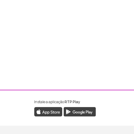
Instale a aplicação
RTP Play
ebook da RTP Madeira
nstagram da RTP Madeira