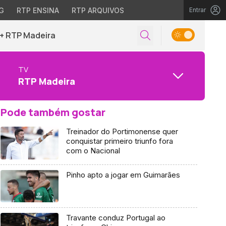
G
RTP ENSINA
RTP ARQUIVOS
Entrar
+ RTP Madeira
TV
RTP Madeira
Pode também gostar
Treinador do Portimonense quer
conquistar primeiro triunfo fora
com o Nacional
Pinho apto a jogar em Guimarães
Travante conduz Portugal ao