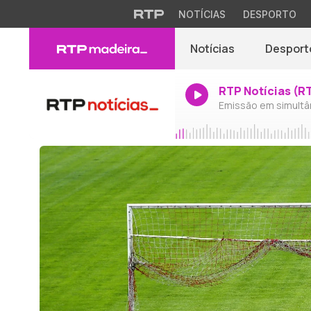
NOTÍCIAS
DESPORTO
Notícias
Desport
RTP Notícias (R
Emissão em simultâ