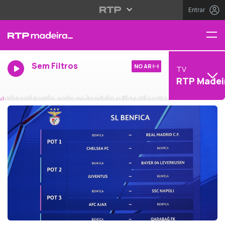
Entrar
Sem Filtros
NO AR
TV
RTP Madei