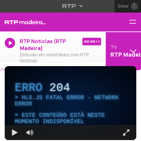
Entrar
RTP Notícias (RTP
NO AR
TV
Madeira)
RTP Madei
Emissão em simultâneo com RTP
Notícias
ERRO
204
HLS.JS FATAL ERROR - NETWORK
ERROR
ESTE CONTEÚDO ESTÁ NESTE
MOMENTO INDISPONÍVEL