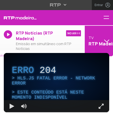
Entrar
RTP Notícias (RTP
NO AR
TV
Madeira)
RTP Madei
Emissão em simultâneo com RTP
Notícias
ERRO
204
HLS.JS FATAL ERROR - NETWORK
ERROR
ESTE CONTEÚDO ESTÁ NESTE
MOMENTO INDISPONÍVEL