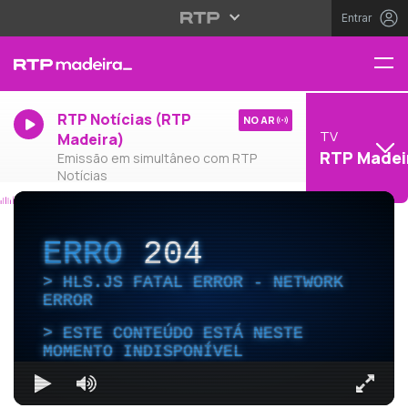
Entrar
RTP Notícias (RTP
NO AR
TV
Madeira)
RTP Madei
Emissão em simultâneo com RTP
Notícias
ERRO
204
HLS.JS FATAL ERROR - NETWORK
ERROR
ESTE CONTEÚDO ESTÁ NESTE
MOMENTO INDISPONÍVEL