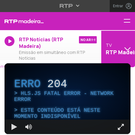
Entrar
RTP Notícias (RTP
NO AR
TV
Madeira)
RTP Madei
Emissão em simultâneo com RTP
Notícias
ERRO
204
HLS.JS FATAL ERROR - NETWORK
ERROR
ESTE CONTEÚDO ESTÁ NESTE
MOMENTO INDISPONÍVEL