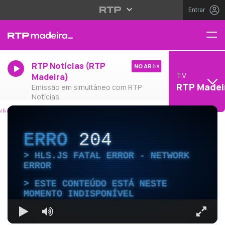
Entrar
RTP Notícias (RTP
NO AR
TV
Madeira)
RTP Madei
Emissão em simultâneo com RTP
Notícias
ERRO
204
HLS.JS FATAL ERROR - NETWORK
ERROR
ESTE CONTEÚDO ESTÁ NESTE
MOMENTO INDISPONÍVEL