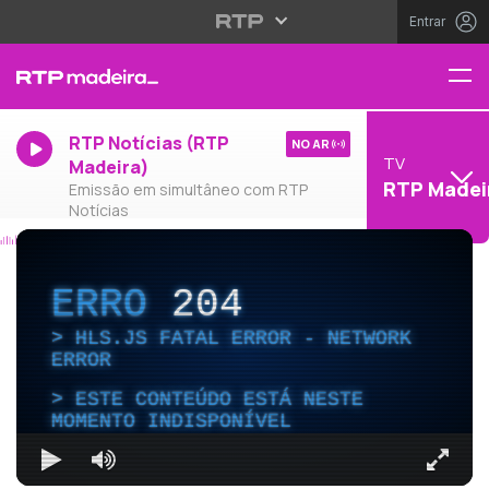
Entrar
RTP Notícias (RTP
NO AR
TV
Madeira)
RTP Madei
Emissão em simultâneo com RTP
Notícias
ERRO
204
HLS.JS FATAL ERROR - NETWORK
ERROR
ESTE CONTEÚDO ESTÁ NESTE
MOMENTO INDISPONÍVEL