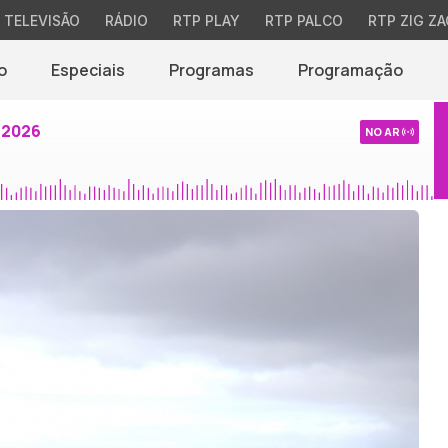
TELEVISÃO
RÁDIO
RTP PLAY
RTP PALCO
RTP ZIG ZA
o
Especiais
Programas
Programação
 2026
NO AR