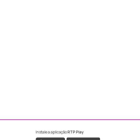
Instale a aplicação
RTP Play
ebook da RTP Madeira
nstagram da RTP Madeira