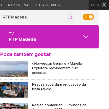
G
RTP ENSINA
RTP ARQUIVOS
Entrar
+ RTP Madeira
TV
RTP Madeira
Pode também gostar
«Norwegian Gem» e «Marella
Explorer» movimentam 4815
pessoas
Pescas aguardam renovação da
frota (áudio)
Região contabilizou 5 milhões de