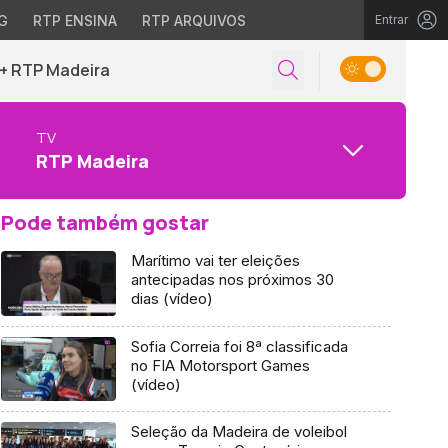
G
RTP ENSINA
RTP ARQUIVOS
Entrar
+ RTP Madeira
TV
RTP Madeira
Pode também gostar
Marítimo vai ter eleições
antecipadas nos próximos 30
dias (vídeo)
Sofia Correia foi 8ª classificada
no FIA Motorsport Games
(vídeo)
Seleção da Madeira de voleibol