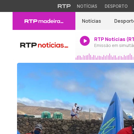
NOTÍCIAS
DESPORTO
Notícias
Desport
RTP Notícias (R
Emissão em simultâ