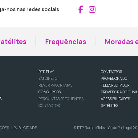
Aceder ao Fac
Aceder ao I
ga-nos nas redes sociais
atélites
Frequências
Moradas e
RTP PLAY
CONTACTOS
EM DIRETO
PROVEDORA DO
REVER PROGRAMAS
TELESPECTADOR
CONCURSOS
PROVEDORA DO OUVI
S
PERGUNTAS FREQUENTES
ACESSIBILIDADES
CONTACTOS
SATÉLITES
IÇÕES
PUBLICIDADE
© RTP, Rádio e Televisão de Portugal 2
|