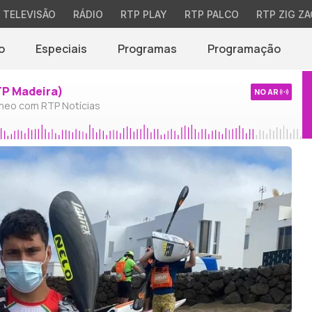
TELEVISÃO
RÁDIO
RTP PLAY
RTP PALCO
RTP ZIG ZA
o
Especiais
Programas
Programação
TP Madeira)
NO AR
neo com RTP Notícias