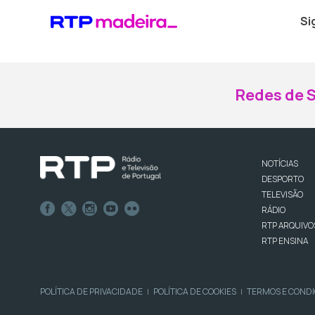
Si
Redes de S
NOTÍCIAS
DESPORTO
TELEVISÃO
RÁDIO
RTP ARQUIVO
RTP ENSINA
POLÍTICA DE PRIVACIDADE
POLÍTICA DE COOKIES
TERMOS E COND
|
|