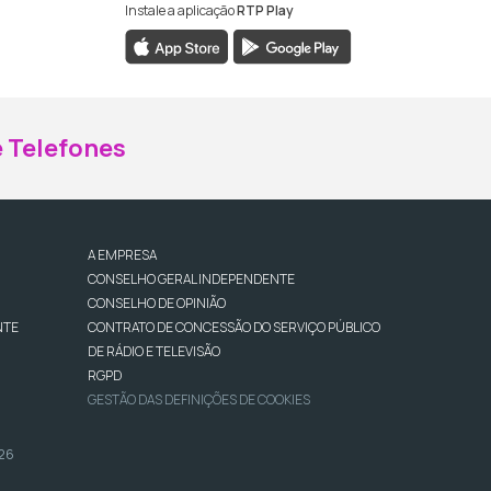
Instale a aplicação
RTP Play
ebook da RTP Madeira
nstagram da RTP Madeira
 Telefones
A EMPRESA
CONSELHO GERAL INDEPENDENTE
CONSELHO DE OPINIÃO
NTE
CONTRATO DE CONCESSÃO DO SERVIÇO PÚBLICO
DE RÁDIO E TELEVISÃO
RGPD
GESTÃO DAS DEFINIÇÕES DE COOKIES
026