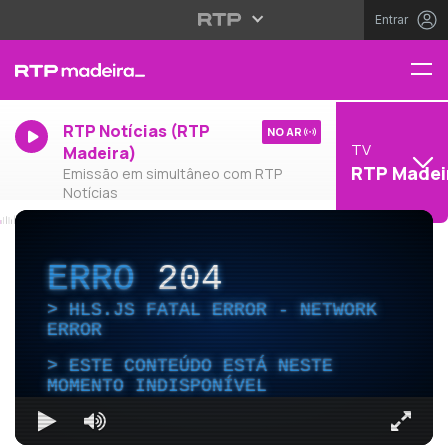
Entrar
RTP Notícias (RTP
NO AR
TV
Madeira)
RTP Madei
Emissão em simultâneo com RTP
Notícias
ERRO
204
HLS.JS FATAL ERROR - NETWORK
ERROR
ESTE CONTEÚDO ESTÁ NESTE
MOMENTO INDISPONÍVEL