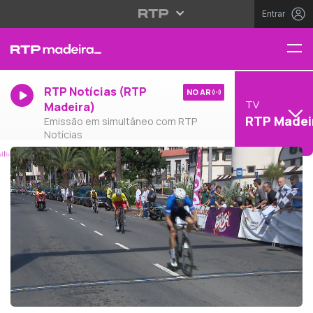
Entrar
RTP Notícias (RTP
NO AR
TV
Madeira)
RTP Madei
Emissão em simultâneo com RTP
Notícias