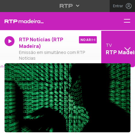
Entrar
RTP Notícias (RTP
NO AR
TV
Madeira)
RTP Madei
Emissão em simultâneo com RTP
Notícias