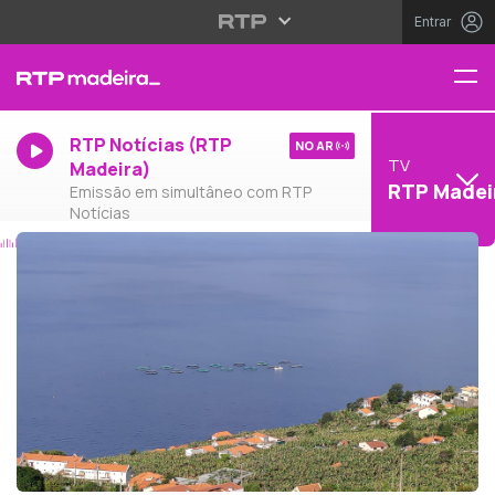
Entrar
RTP Notícias (RTP
NO AR
TV
Madeira)
RTP Madei
Emissão em simultâneo com RTP
Notícias