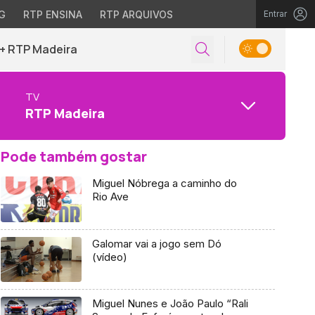
G
RTP ENSINA
RTP ARQUIVOS
Entrar
+ RTP Madeira
TV
RTP Madeira
Pode também gostar
Miguel Nóbrega a caminho do
Rio Ave
Galomar vai a jogo sem Dó
(vídeo)
Miguel Nunes e João Paulo “Rali