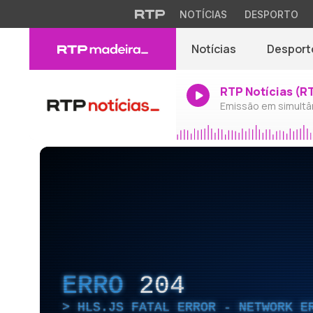
NOTÍCIAS
DESPORTO
Notícias
Desport
RTP Notícias (R
Emissão em simultâ
ERRO
204
HLS.JS FATAL ERROR - NETWORK E