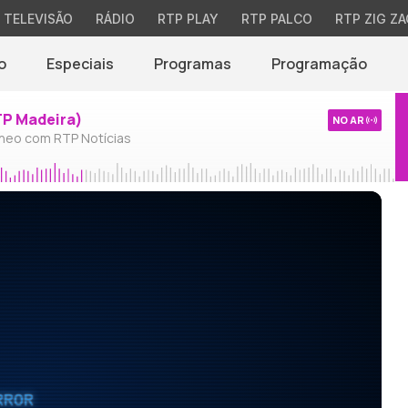
TELEVISÃO
RÁDIO
RTP PLAY
RTP PALCO
RTP ZIG ZA
o
Especiais
Programas
Programação
TP Madeira)
NO AR
neo com RTP Notícias
RROR