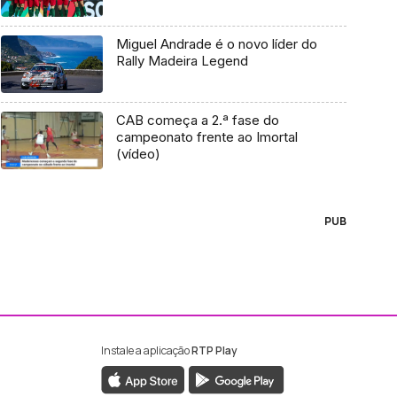
Miguel Andrade é o novo líder do
Rally Madeira Legend
CAB começa a 2.ª fase do
campeonato frente ao Imortal
(vídeo)
PUB
Instale a aplicação
RTP Play
ebook da RTP Madeira
nstagram da RTP Madeira