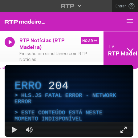
Entrar
RTP Notícias (RTP
NO AR
TV
Madeira)
RTP Madei
Emissão em simultâneo com RTP
Notícias
ERRO
204
HLS.JS FATAL ERROR - NETWORK
ERROR
ESTE CONTEÚDO ESTÁ NESTE
MOMENTO INDISPONÍVEL