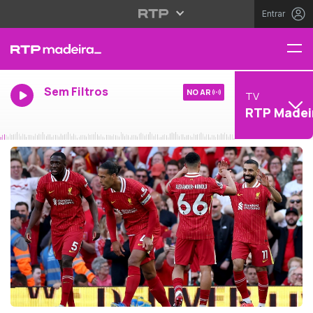
Entrar
Sem Filtros
NO AR
TV
RTP Madei