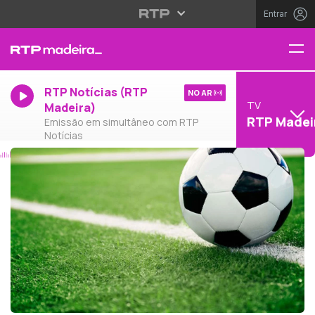
Entrar
RTP Notícias (RTP
NO AR
TV
Madeira)
RTP Madei
Emissão em simultâneo com RTP
Notícias