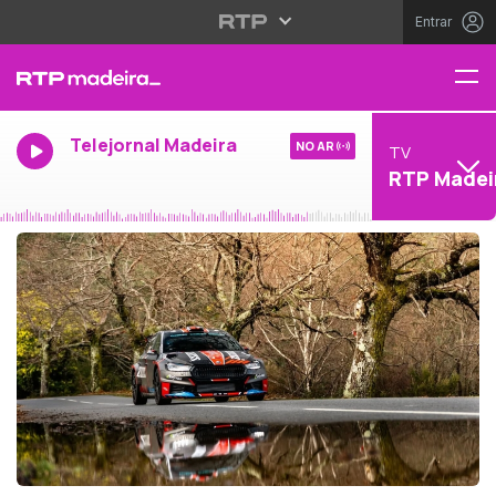
Entrar
Telejornal Madeira
NO AR
TV
RTP Madei