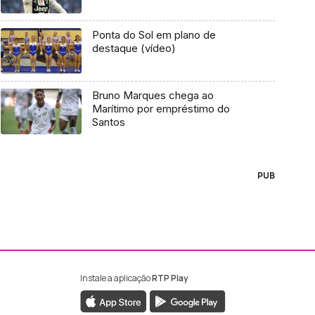
Ponta do Sol em plano de
destaque (vídeo)
Bruno Marques chega ao
Marítimo por empréstimo do
Santos
PUB
Instale a aplicação
RTP Play
ebook da RTP Madeira
nstagram da RTP Madeira