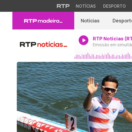
NOTÍCIAS
DESPORTO
Notícias
Desport
RTP Notícias (R
Emissão em simultâ