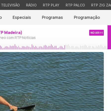
TELEVISÃO
RÁDIO
RTP PLAY
RTP PALCO
RTP ZIG ZA
o
Especiais
Programas
Programação
TP Madeira)
NO AR
neo com RTP Notícias