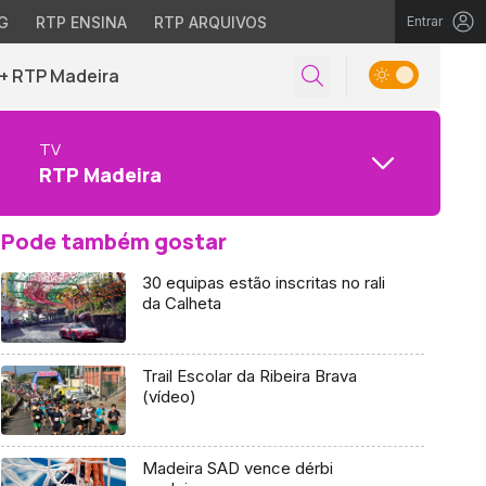
G
RTP ENSINA
RTP ARQUIVOS
Entrar
+ RTP Madeira
TV
RTP Madeira
Pode também gostar
30 equipas estão inscritas no rali
da Calheta
Trail Escolar da Ribeira Brava
(vídeo)
Madeira SAD vence dérbi