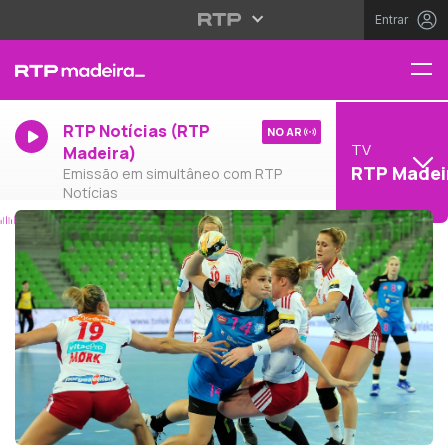
Entrar
RTP Notícias (RTP
NO AR
TV
Madeira)
RTP Madei
Emissão em simultâneo com RTP
Notícias