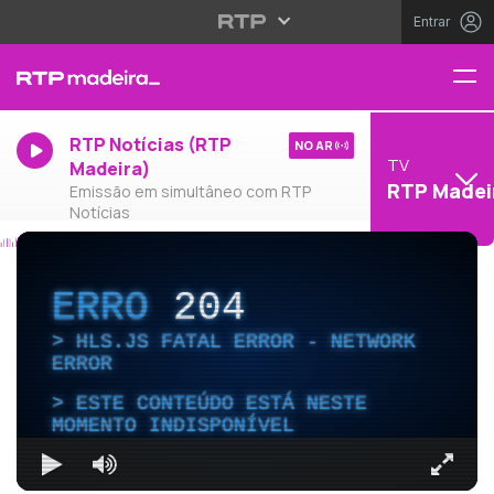
Entrar
RTP Notícias (RTP
NO AR
TV
Madeira)
RTP Madei
Emissão em simultâneo com RTP
Notícias
ERRO
204
HLS.JS FATAL ERROR - NETWORK
ERROR
ESTE CONTEÚDO ESTÁ NESTE
MOMENTO INDISPONÍVEL