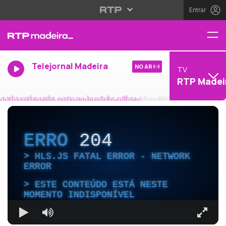
Entrar
Telejornal Madeira
NO AR
TV
RTP Madei
ERRO
204
HLS.JS FATAL ERROR - NETWORK
ERROR
ESTE CONTEÚDO ESTÁ NESTE
MOMENTO INDISPONÍVEL