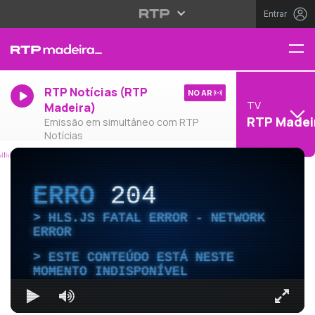
Entrar
RTP Notícias (RTP
NO AR
TV
Madeira)
RTP Madei
Emissão em simultâneo com RTP
Notícias
ERRO
204
HLS.JS FATAL ERROR - NETWORK
ERROR
ESTE CONTEÚDO ESTÁ NESTE
MOMENTO INDISPONÍVEL