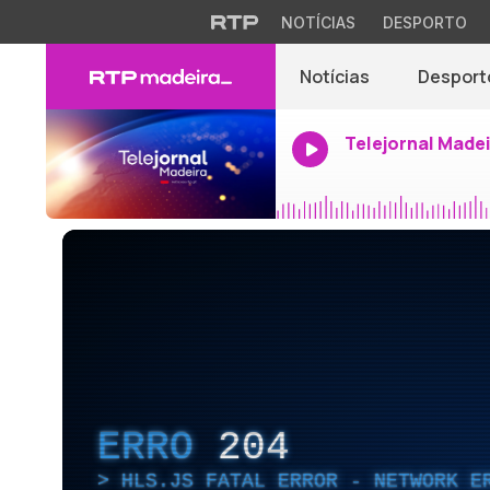
NOTÍCIAS
DESPORTO
Notícias
Desport
Telejornal Made
ERRO
204
HLS.JS FATAL ERROR - NETWORK E