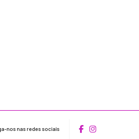
Aceder ao Fac
Aceder ao I
ga-nos nas redes sociais