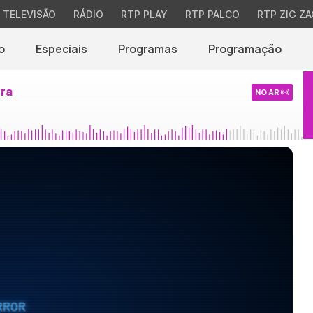
TELEVISÃO
RÁDIO
RTP PLAY
RTP PALCO
RTP ZIG ZA
o
Especiais
Programas
Programação
ira
NO AR
RROR