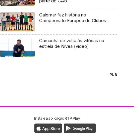
parte do CAB”
Galomar faz história no
Campeonato Europeu de Clubes
Camacha de volta às vitórias na
estreia de Nívea (vídeo)
PUB
Instale a aplicação
RTP Play
ebook da RTP Madeira
nstagram da RTP Madeira