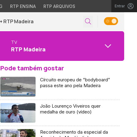
G
RTP ENSINA
RTP ARQUIVOS
Entrar
+ RTP Madeira
TV
RTP Madeira
Pode também gostar
Círcuito europeu de “bodyboard”
passa este ano pela Madeira
João Lourenço Viveiros quer
medalha de ouro (vídeo)
Reconhecimento da especial da