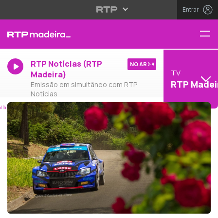
Entrar
RTP Notícias (RTP
NO AR
TV
Madeira)
RTP Madei
Emissão em simultâneo com RTP
Notícias