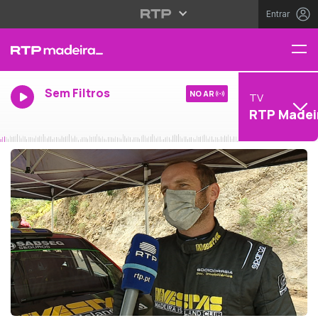
Entrar
Sem Filtros
NO AR
TV
RTP Madei