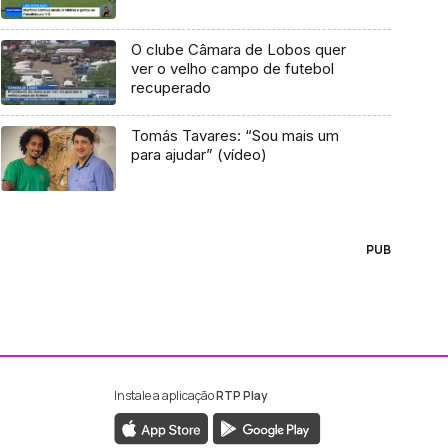
O clube Câmara de Lobos quer
ver o velho campo de futebol
recuperado
Tomás Tavares: “Sou mais um
para ajudar” (vídeo)
PUB
Instale a aplicação
RTP Play
ebook da RTP Madeira
nstagram da RTP Madeira