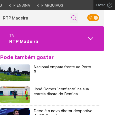
G
RTP ENSINA
RTP ARQUIVOS
Entrar
+ RTP Madeira
TV
RTP Madeira
Pode também gostar
Nacional empata frente ao Porto
B
José Gomes `confiante` na sua
estreia diante do Benfica
Deco é o novo diretor desportivo