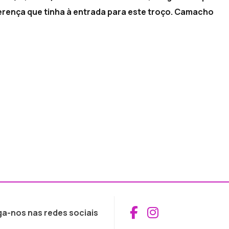
rença que tinha à entrada para este troço. Camacho
Aceder ao Fac
Aceder ao I
ga-nos nas redes sociais