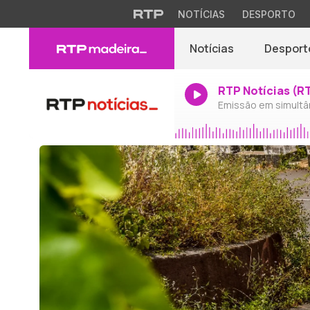
NOTÍCIAS
DESPORTO
Notícias
Desport
RTP Notícias (R
Emissão em simultâ