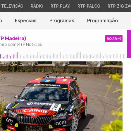
TELEVISÃO
RÁDIO
RTP PLAY
RTP PALCO
RTP ZIG ZA
o
Especiais
Programas
Programação
TP Madeira)
NO AR
neo com RTP Notícias