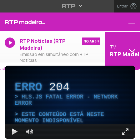
Entrar
RTP Notícias (RTP
NO AR
TV
Madeira)
RTP Madei
Emissão em simultâneo com RTP
Notícias
ERRO
204
HLS.JS FATAL ERROR - NETWORK
ERROR
ESTE CONTEÚDO ESTÁ NESTE
MOMENTO INDISPONÍVEL