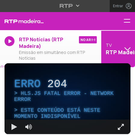
Entrar
RTP Notícias (RTP
NO AR
TV
Madeira)
RTP Madei
Emissão em simultâneo com RTP
Notícias
ERRO
204
HLS.JS FATAL ERROR - NETWORK
ERROR
ESTE CONTEÚDO ESTÁ NESTE
MOMENTO INDISPONÍVEL