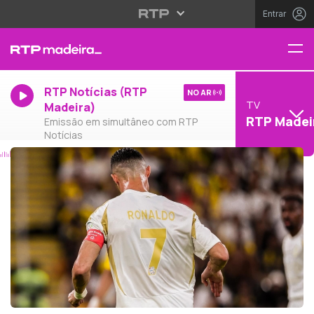
Entrar
RTP Notícias (RTP
NO AR
TV
Madeira)
RTP Madei
Emissão em simultâneo com RTP
Notícias