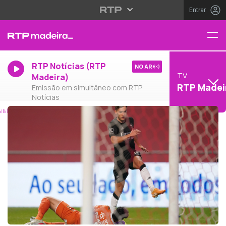
Entrar
RTP Notícias (RTP
NO AR
TV
Madeira)
RTP Madei
Emissão em simultâneo com RTP
Notícias