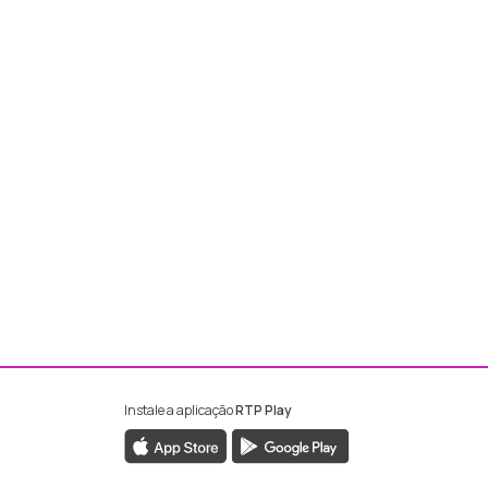
Instale a aplicação
RTP Play
ebook da RTP Madeira
nstagram da RTP Madeira