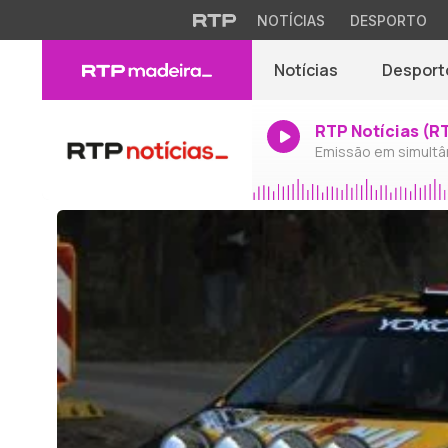
NOTÍCIAS
DESPORTO
Notícias
Desport
RTP Notícias (R
Emissão em simultâ