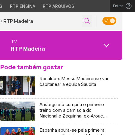
G
RTP ENSINA
RTP ARQUIVOS
Entrar
+ RTP Madeira
TV
RTP Madeira
Pode também gostar
Ronaldo x Messi: Madeirense vai
capitanear a equipa Saudita
Aristeguieta cumpriu o primeiro
treino com a camisola do
Nacional e Zequinha, ex-Arouca
reforça a equipa alvi-negra
Espanha apura-se pela primeira