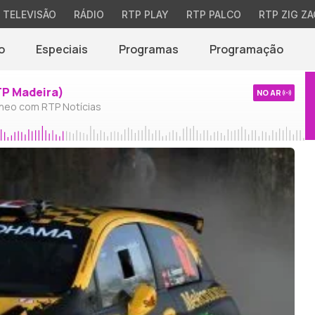
TELEVISÃO
RÁDIO
RTP PLAY
RTP PALCO
RTP ZIG ZA
o
Especiais
Programas
Programação
TP Madeira)
NO AR
neo com RTP Notícias