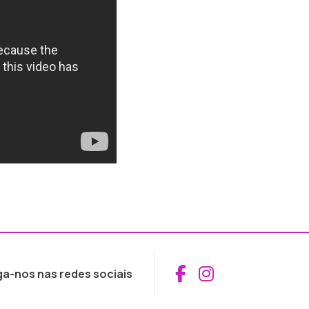
Aceder ao Fac
Aceder ao I
ga-nos nas redes sociais