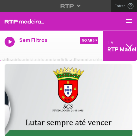
Entrar
Sem Filtros
NO AR
TV
RTP Madei