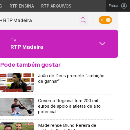
G
RTP ENSINA
RTP ARQUIVOS
Entrar
+ RTP Madeira
TV
RTP Madeira
Pode também gostar
João de Deus promete “ambição
de ganhar”
Governo Regional tem 200 mil
euros de apoio a atletas de alto
potencial
Madeirense Bruno Pereira de