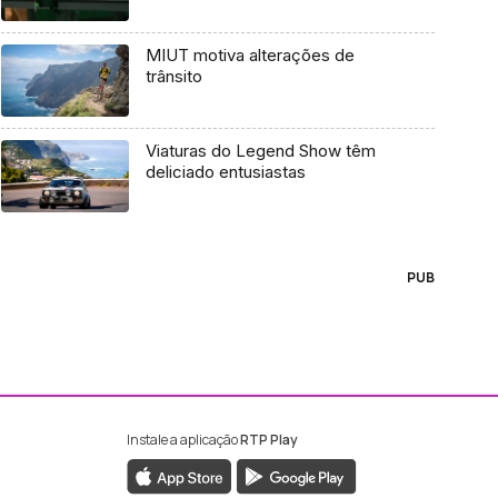
MIUT motiva alterações de
trânsito
Viaturas do Legend Show têm
deliciado entusiastas
PUB
Instale a aplicação
RTP Play
ebook da RTP Madeira
nstagram da RTP Madeira