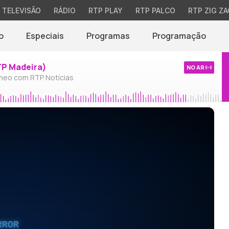
TELEVISÃO
RÁDIO
RTP PLAY
RTP PALCO
RTP ZIG ZA
o
Especiais
Programas
Programação
TP Madeira)
NO AR
neo com RTP Notícias
RROR