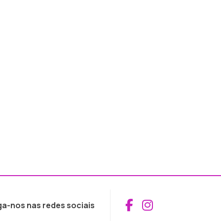
Aceder ao Fac
Aceder ao I
ga-nos nas redes sociais