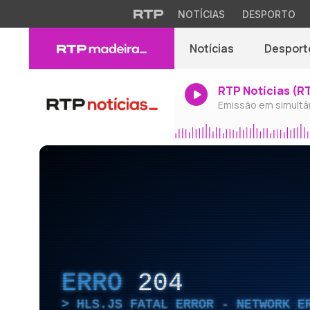
NOTÍCIAS
DESPORTO
Notícias
Desport
RTP Notícias (R
Emissão em simultâ
ERRO
204
HLS.JS FATAL ERROR - NETWORK E