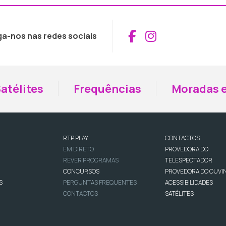
Aceder ao Fac
Aceder ao I
ga-nos nas redes sociais
atélites
Frequências
Moradas e
RTP PLAY
CONTACTOS
EM DIRETO
PROVEDORA DO
REVER PROGRAMAS
TELESPECTADOR
CONCURSOS
PROVEDORA DO OUVI
S
PERGUNTAS FREQUENTES
ACESSIBILIDADES
CONTACTOS
SATÉLITES