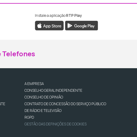
Instale a aplicação
RTP Play
ebook da RTP Madeira
nstagram da RTP Madeira
 Telefones
A EMPRESA
CONSELHO GERAL INDEPENDENTE
CONSELHO DE OPINIÃO
NTE
CONTRATO DE CONCESSÃO DO SERVIÇO PÚBLICO
DE RÁDIO E TELEVISÃO
RGPD
GESTÃO DAS DEFINIÇÕES DE COOKIES