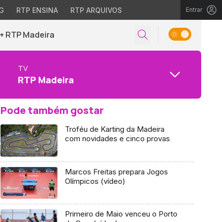
G
RTP ENSINA
RTP ARQUIVOS
Entrar
+ RTP Madeira
TV
RTP Madeira
Pode também gostar
Troféu de Karting da Madeira
com novidades e cinco provas
Marcos Freitas prepara Jogos
Olímpicos (vídeo)
Primeiro de Maio venceu o Porto