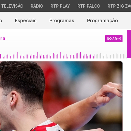
TELEVISÃO
RÁDIO
RTP PLAY
RTP PALCO
RTP ZIG ZA
o
Especiais
Programas
Programação
ira
NO AR